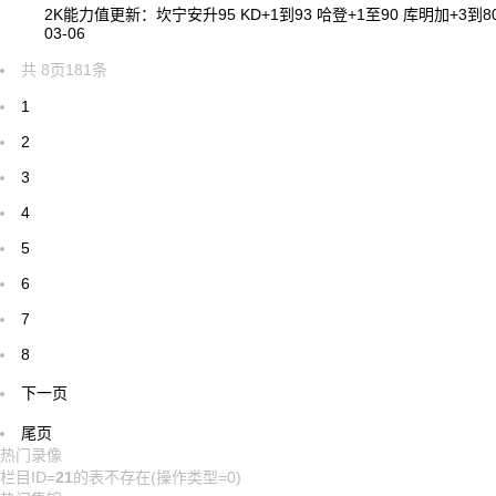
2K能力值更新：坎宁安升95 KD+1到93 哈登+1至90 库明加+3到8
03-06
共
8
页
181
条
1
2
3
4
5
6
7
8
下一页
尾页
热门录像
栏目ID=
21
的表不存在(操作类型=0)