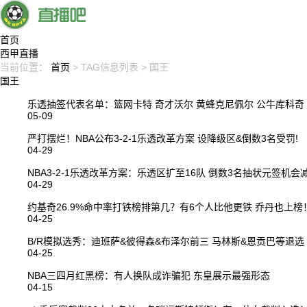
首页
西甲直播
当前位置：
首页
> TAG信息列表 > 国王
国王
乐透抽签代表名单：篮网卡特 奇才沃尔 黄蜂克尼佩尔 公牛库科奇
05-09
严打摆烂！NBA公布3-2-1乐透改革方案 设降级区&倒数3名受罚!
04-29
NBA3-2-1乐透改革方案：乐透区扩至16队 倒数3名抽状元签机会
04-29
约基奇26.9%命中率打铁榜排第几？有6个人比他更铁 乔丹也上榜
04-25
B/R模拟选秀：迪班萨&彼得森&布泽尔前三 马林斯&恩贡巴等退选
04-25
NBA三四月红黑榜：有人换队成诈骗犯 东皇展示最强形态
04-15