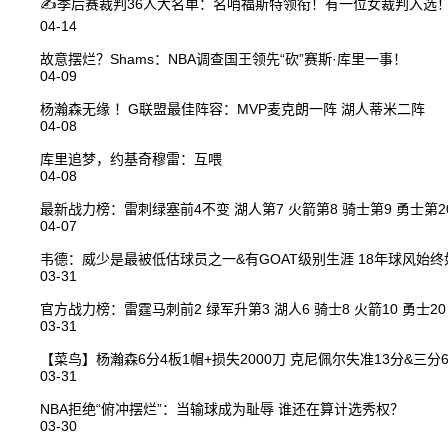
✍季后赛裁判36人大名单：名哨福斯特领衔！有一位女裁判入选
04-14
故意摆烂？Shams：NBA调查国王领先“砍”赛斯·库里一事！
04-09
杨瀚森无缘 ！G联盟最佳阵容：MVP麦克朗一阵 湖人蒂米二阵
04-08
库里追梦，约基奇穆雷：互喂
04-08
最新战力榜：雷刺绿塞前4不变 湖人第7 火箭第8 骑士第9 勇士第2
04-07
韦德：威少是最被低估球员之一&有GOAT级别生涯 18年球风始终
03-31
官方战力榜：雷霆马刺前2 绿军升第3 湖人6 骑士8 火箭10 勇士20
03-31
【菜鸟】杨瀚森6分4板1帽+损失2000刀 克尼佩尔失准13分&三分6
03-31
NBA拒绝“俯冲摆烂”：当输球成为耻辱 谁还在算计选秀权？
03-30