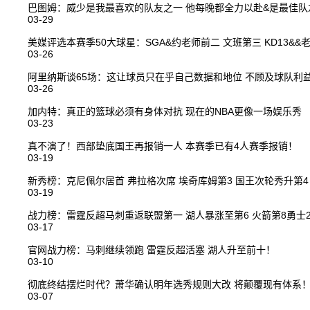
巴图姆：威少是我最喜欢的队友之一 他每晚都全力以赴&是最佳队
03-29
美媒评选本赛季50大球星：SGA&约老师前二 文班第三 KD13&&老
03-26
阿里纳斯谈65场：这让球员只在乎自己数据和地位 不顾及球队利
03-26
加内特：真正的篮球必须有身体对抗 现在的NBA更像一场娱乐秀
03-23
真不演了！西部垫底国王再报销一人 本赛季已有4人赛季报销！
03-19
新秀榜：克尼佩尔居首 弗拉格次席 埃奇库姆第3 国王次轮秀升第4
03-19
战力榜：雷霆反超马刺重返联盟第一 湖人暴涨至第6 火箭第8勇士2
03-17
官网战力榜：马刺继续领跑 雷霆反超活塞 湖人升至前十！
03-10
彻底终结摆烂时代？萧华确认明年选秀规则大改 将颠覆现有体系
03-07