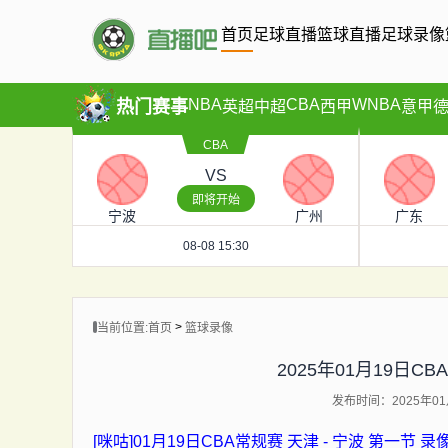
首页
足球直播
篮球直播
足球录像
NBA
CBA
WNBA
热门赛事
英超
中超
西甲
意甲
CBA
VS
即将开始
宁波
广州
广东
08-08 15:30
>
当前位置:
首页
篮球录像
2025年01月19日CB
发布时间：2025年01月
[咪咕]01月19日CBA常规赛 天津 - 宁波 第一节 录