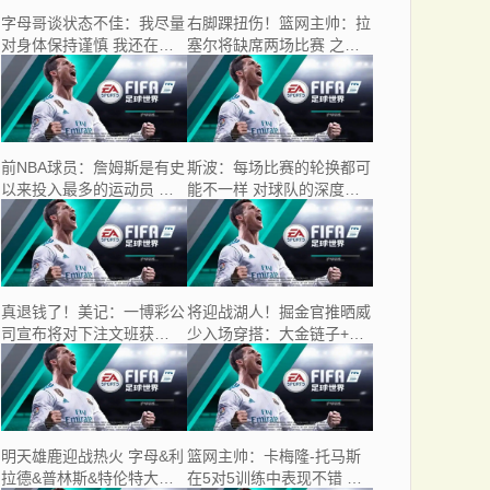
字母哥谈状态不佳：我尽量
右脚踝扭伤！篮网主帅：拉
对身体保持谨慎 我还在努
塞尔将缺席两场比赛 之后
力找回节奏
对其评估
前NBA球员：詹姆斯是有史
斯波：每场比赛的轮换都可
以来投入最多的运动员 后
能不一样 对球队的深度感
难有来者
到非常满意
真退钱了！美记：一博彩公
将迎战湖人！掘金官推晒威
司宣布将对下注文班获
少入场穿搭：大金链子+小
DPOY的人进行退款
手表非常帅酷
明天雄鹿迎战热火 字母&利
篮网主帅：卡梅隆-托马斯
拉德&普林斯&特伦特大概
在5对5训练中表现不错 将