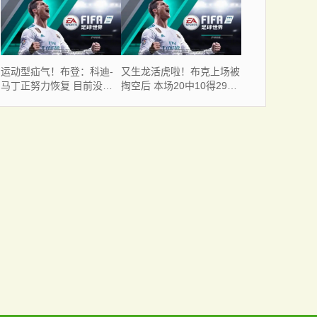
率出战比赛
很快回归
运动型疝气！布登：科迪-
又生龙活虎啦！布克上场被
马丁正努力恢复 目前没有
掏空后 本场20中10得29分
何时复出的消息
4板8助2断