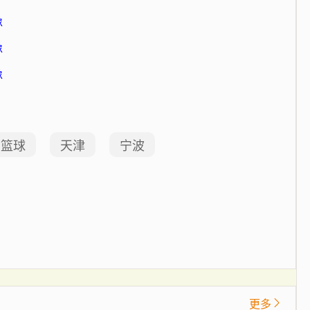
像
像
像
篮球
天津
宁波
更多