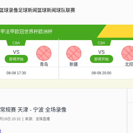
篮球录像
足球新闻
篮球新闻
球队联赛
德甲
法甲
欧冠
世界杯
欧洲杯
CBA
CBA
VS
VS
即将开始
即将开始
青岛
新疆
北
08-08 17:30
08-08 20:00
A常规赛 天津 - 宁波 全场录像
19日 20:32
来源：龙珠直播
像