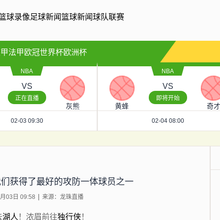
篮球录像
足球新闻
篮球新闻
球队联赛
德甲
法甲
欧冠
世界杯
欧洲杯
NBA
NBA
VS
VS
正在直播
即将开始
灰熊
黄蜂
奇
02-03 09:30
02-04 08:00
我们获得了最好的攻防一体球员之一
03日 09:58
来源：龙珠直播
去
湖人
！浓眉前往
独行侠
！