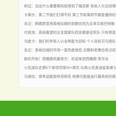
刺记：没出什么重要筹码就得到了福克斯 有些人欠总经
卡莱尔：第二节我们打得不好 第三节和第四节都是僵持的
名记：鹈鹕愿意用英格拉姆的到期合同为主体交易巴特勒
付政浩：高局看望的五支国家队四支都是冠军队 只有男
乌度卡：我们的年轻人以全明星为目标 个人目标可与团
名记：英格拉姆的市场一直热度很低 近期和老鹰也有过
新的开始！西雅图风暴官方：欢迎来到西雅图 李月汝
小瓦成队史第6个单场罚球20+球员 比肩火花麦迪鲨鱼便
马祖拉：很幸运能指导双探花 他俩可能是品行最高尚的超