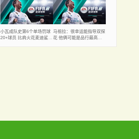
过初步对话
汝
小瓦成队史第6个单场罚球
马祖拉：很幸运能指导双探
20+球员 比肩火花麦迪鲨鱼
花 他俩可能是品行最高尚
便士班凯罗
的超巨