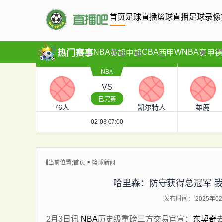
首页
足球直播
篮球直播
足球录像
NBA
CBA
WNBA
热门赛事
英超
中超
西甲
意甲
NBA
VS
已完赛
76人
凯尔特人
雄鹿
02-03 07:00
>
当前位置:
首页
篮球新闻
哈里森：防守获得总冠军 
发布时间： 2025年02月
2月3日讯
NBA
历史级重磅三方交易官宣：
东契奇