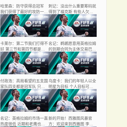
哈里森：防守获得总冠军
刺记：没出什么重要筹码就
我们获得了最好的攻防一体
得到了福克斯 有些人欠总
球员之一
经理一个道歉
卡莱尔：第二节我们打得不
名记：鹈鹕愿意用英格拉姆
好 第三节和第四节都是僵
的到期合同为主体交易巴特
持的局面
勒
付政浩：高局看望的五支国
乌度卡：我们的年轻人以全
家队四支都是冠军队 只有
明星为目标 个人目标可与
男篮在低谷
团队目标并存
名记：英格拉姆的市场一直
新的开始！西雅图风暴官
热度很低 近期和老鹰也有
方：欢迎来到西雅图 李月